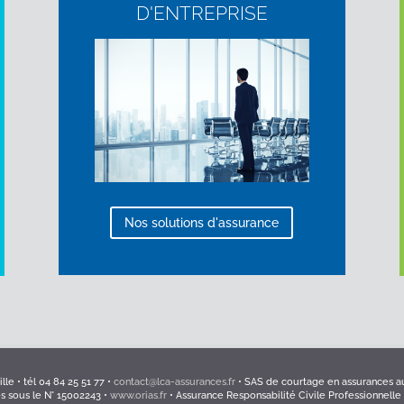
D'ENTREPRISE
Nos solutions d'assurance
le • tél 04 84 25 51 77 •
contact@lca-assurances.fr
• SAS de courtage en assurances au
es sous le N° 15002243 •
www.orias.fr
• Assurance Responsabilité Civile Professionnelle 