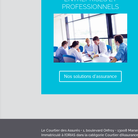
PROFESSIONNELS
Nos solutions d'assurance
Le Courtier des Assurés • 1, boulevard Onfroy • 13008 Marseil
Immatriculé à l’ORIAS dans la catégorie Courtier d’Assuranc