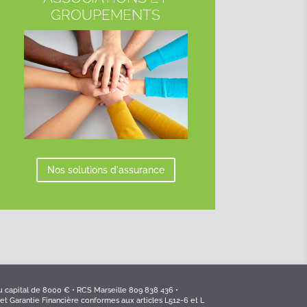
GROUPEMENTS
Nos solutions d'assurance
 capital de 8000 € • RCS Marseille 809 838 436 •
et Garantie Financière conformes aux articles L512-6 et L