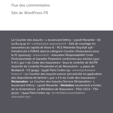
Flux des commentaires
Site de WordPress-FR
Le Courtier des Assurés • 1, boulevard Onfroy • 13008 Marseille • tél
04 84 25 51 77 •
contact@lca-assurances.fr
• SAS de courtage en
assurances au capital de 8000 € • RCS Marseille 809 838 436 •
Immatriculé à l’ORIAS dans la catégorie Courtier d’Assurances sous
le N° 15002243 •
www.orias.fr
• Assurance Responsabilité Civile
Professionnelle et Garantie Financière conformes aux articles L512-
6 et L 512-7 du Code des Assurances • Sous le contrôle de l’ACPR
(Autorité de Contrôle Prudentiel et de Résolution) • 4, place de
Budapest • CS 92459 • 75436 Paris Cedex 09 •
www.acpr.banque-
france.fr
• Le Courtier des Assurés exerce son activité en application
des dispositions de l’article L 520-1 II b du Code des Assurances •
Réclamation
: Le Courtier des Assurés/Service Réclamation • 1,
boulevard Onfroy • 13008 Marseille •
Médiation
(seulement si échec
de la réclamation) : La Médiation de l’Assurance • Pôle CSCA • TSA
50110 • 75441 Paris Cedex 09 •
le.mediateur@mediation-
assurance.org
•